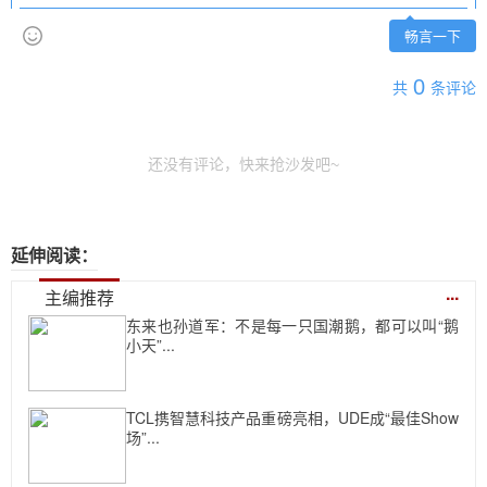
畅言一下
0
共
条评论
还没有评论，快来抢沙发吧~
延伸阅读：
...
主编推荐
东来也孙道军：不是每一只国潮鹅，都可以叫“鹅
小天”...
TCL携智慧科技产品重磅亮相，UDE成“最佳Show
场”...