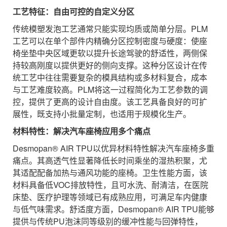
工艺特征：
自由可控的自定义分区
传统模塑发泡工艺通常只能实现均质或简单分层。PLM
工艺可以在单个部件内精确分区控制密度与硬度：使座
椅坐垫中央区域更软以提升长途驾驶的舒适性，两侧保
持较高刚度以提供更好的侧向支撑。这种分区设计在传
统工艺中往往需要复杂的模具结构或多材料复合，成本
与工艺难度较高。PLM将这一过程简化为工艺参数的调
控，提供了更高的设计自由度。该工艺具备良好的可扩
展性，既支持小批量定制，也适用于规模化生产。
材料
特性
：
解决汽车座椅应用多个痛点
Desmopan® AIR TPU以优异材料特性解决汽车座椅多重
痛点。其高透气性显著降低长时间乘坐的湿热积聚，尤
其适配配备加热与通风功能的座椅。卫生性能方面，该
材料具备低VOC排放特性，且可水洗、耐清洁，在医院
床垫、医疗护理等领域已有成熟应用，可满足车内健康
与低气味需求。舒适度方面，Desmopan® AIR TPU能够
提供与传统PU泡沫同等级别的缓冲性能与回弹特性，