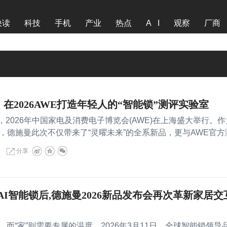
快读
科技
手机
产业
热点
A I
观察
厂商
在2026AWE打造年轻人的“智能锁”测评实验室
2026年中国家电及消费电子博览会(AWE)在上海盛大举行。作
，德施曼此次不仅带来了“灵曜未来”的全系新品，更与AWE官方
分享
I智能锁后,德施曼2026新品发布会再次革新家居交
，而“家”则需要专属的温度。2026年3月11日，全球智能锁领导