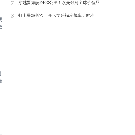
7
穿越晋豫皖2400公里！欧曼银河全球价值品
8
鉴之旅（纯电篇）煤
打卡星城长沙！开卡文乐福冷藏车，做冷
展
5
链“甜意摆渡人”
届
技