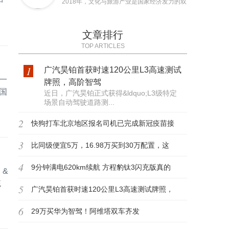
2018年，文化与旅游产业是国家经济发力的双
文章排行
TOP ARTICLES
1
广汽昊铂首获时速120公里L3高速测试
一
牌照，高阶智驾
国
近日，广汽昊铂正式获得&ldquo;L3级特定
场景自动驾驶道路测...
2
快狗打车北京地区报名司机已完成新冠疫苗接
3
种
比同级便宜5万，16.98万买到30万配置，这
4
台方盒子绝了
9分钟满电620km续航 方程豹钛3闪充版真的
 &
统
5
猛
广汽昊铂首获时速120公里L3高速测试牌照，
6
高阶智驾迈入
29万买华为智驾！阿维塔双车齐发