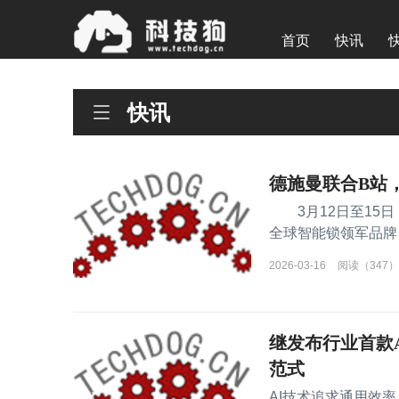
首页
快讯
快讯
德施曼联合B站，
3月12日至15日，
全球智能锁领军品牌
评平
2026-03-16
阅读（347）
继发布行业首款A
范式
AI技术追求通用效率