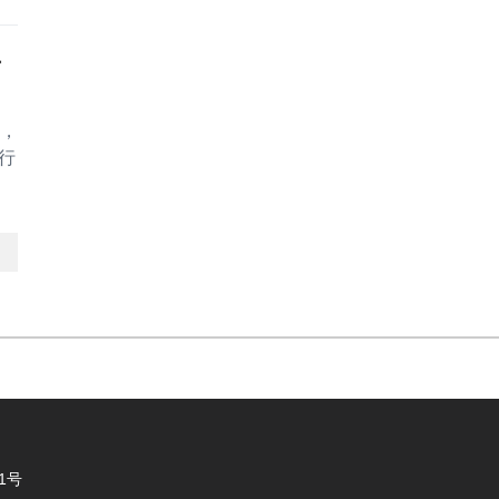
升
适，
行
61号