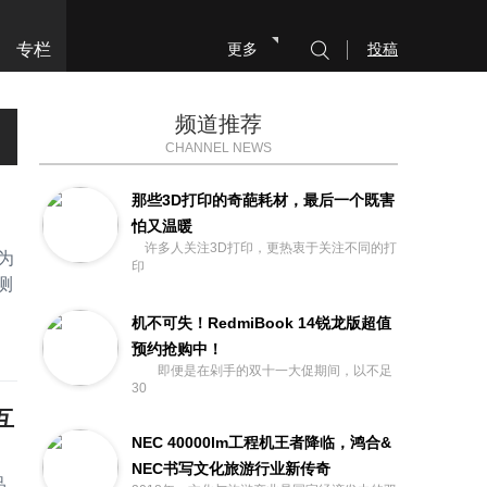
专栏
更多
投稿
频道推荐
CHANNEL NEWS
那些3D打印的奇葩耗材，最后一个既害
怕又温暖
许多人关注3D打印，更热衷于关注不同的打
为
印
测
机不可失！RedmiBook 14锐龙版超值
预约抢购中！
即便是在剁手的双十一大促期间，以不足
30
互
NEC 40000lm工程机王者降临，鸿合&
NEC书写文化旅游行业新传奇
品