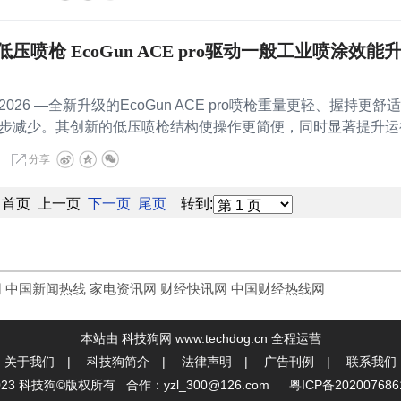
喷枪 EcoGun ACE pro驱动一般工业喷涂效能
2026 —全新升级的EcoGun ACE pro喷枪重量更轻、握持更舒
步减少。其创新的低压喷枪结构使操作更简便，同时显著提升运
分享
61 首页 上一页
下一页
尾页
转到:
网
中国新闻热线
家电资讯网
财经快讯网
中国财经热线网
本站由 科技狗网 www.techdog.cn 全程运营
关于我们
|
科技狗简介
|
法律声明
|
广告刊例
|
联系我们
2023 科技狗©版权所有 合作：yzl_300@126.com
粤ICP备20200768