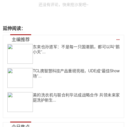
还没有评论，快来抢沙发吧~
延伸阅读：
...
主编推荐
东来也孙道军：不是每一只国潮鹅，都可以叫“鹅
小天”...
TCL携智慧科技产品重磅亮相，UDE成“最佳Show
场”...
美的洗衣机与联合利华达成战略合作 共领未来家
庭洗护新生...
今日焦点