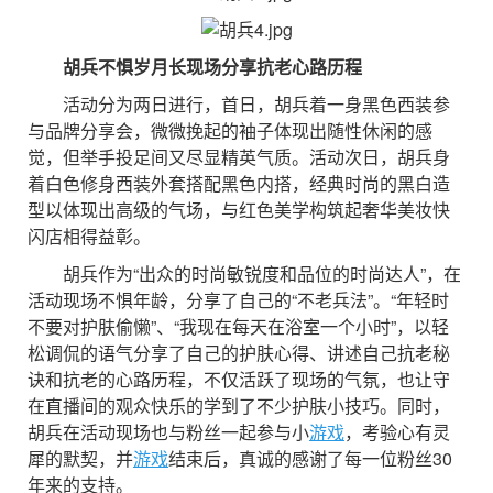
胡兵不惧岁月长
现场分享抗老心路历程
活动分为两日进行，首日，胡兵着一身黑色西装参
与品牌分享会，微微挽起的袖子体现出随性休闲的感
觉，但举手投足间又尽显精英气质。活动次日，胡兵身
着白色修身西装外套搭配黑色内搭，经典时尚的黑白造
型以体现出高级的气场，与红色美学构筑起奢华美妆快
闪店相得益彰。
胡兵作为“出众的时尚敏锐度和品位的时尚达人”，在
活动现场不惧年龄，分享了自己的“不老兵法”。“年轻时
不要对护肤偷懒”、“我现在每天在浴室一个小时”，以轻
松调侃的语气分享了自己的护肤心得、讲述自己抗老秘
诀和抗老的心路历程，不仅活跃了现场的气氛，也让守
在直播间的观众快乐的学到了不少护肤小技巧。同时，
胡兵在活动现场也与粉丝一起参与小
游戏
，考验心有灵
犀的默契，并
游戏
结束后，真诚的感谢了每一位粉丝30
年来的支持。