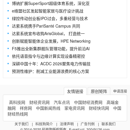
博纳扩展SuperSport超级体育系统，深化亚
e络盟社区发起智能家居与医疗设计挑战
绿控传动创业板IPO过会，多重经营与技术
达索系统携手PariSanté Campus 共同
达索系统宣布收购ArisGlobal， 打造统一
创新赋能智能体企业发展，HPE Networking
F5推出全新集群舰队管理功能，提升前沿AI
依托语音指令与边缘计算实现设备精密控
深耕中国十年：ACDC 2026聚焦电力传输技
预测性维护：削减工业能源浪费的核心方案
友情链接
原创矩阵
申请连接
高科技网
财经资讯网
汽车点讯
中国财经消费网
高端金
融网
祥房网
中国新闻热线
家电资讯网
财经快讯网
中国
财经热线网
关于我们
|
科技狗简介
|
法律声明
|
广告刊例
|
联系我们
© 2014-2020 科技狗版权所有 E-mail:
yzl_300@126.com