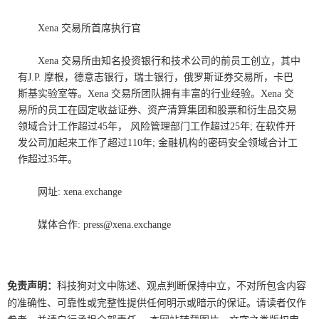
Xena
交易所首席执行官
Xena
交易所由知名投资银行和技术公司的前员工创立，其中
有
J.P.
摩根，德意志银行，瑞士银行，俄罗斯证券交易所，卡巴
斯基实验室等。
Xena
交易所团队拥有丰富的行业经验。
Xena
交
易所的员工在固定收益证券、资产清算集团和股票和衍生品交易
领域合计工作超过
45
年， 风险管理部门工作超过
25
年
;
在软件开
发公司加起来工作了超过
110
年
;
金融机构的密码安全领域合计工
作超过
35
年。
网址
: xena.exchange
媒体合作
: press@xena.exchange
免责声明：
科技狗对文中陈述、观点判断保持中立，不对所包含内容
的准确性、可靠性或完整性提供任何明示或暗示的保证。请读者仅作