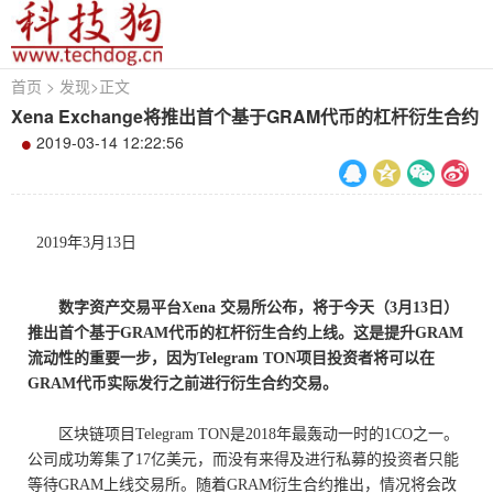
首页
>
发现
>
正文
Xena Exchange将推出首个基于GRAM代币的杠杆衍生合约
2019-03-14 12:22:56
2019
年
3
月
13
日
数字资产交易平台
Xena
交易所公布，将于今天（
3
月
13
日）
推出首个基于
GRAM
代币的杠杆衍生合约上线。这是提升
GRAM
流动性的重要一步，因为
Telegram TON
项目投资者将可以在
GRAM
代币实际发行之前进行衍生合约交易。
区块链项目
Telegram TON
是
2018
年最轰动一时的
1CO
之一。
公司成功筹集了
17
亿美元，而没有来得及进行私募的投资者只能
等待
GRAM
上线交易所。随着
GRAM
衍生合约推出，情况将会改