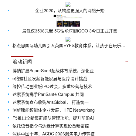
企业2020，从构建更强大的网络开始
最低仅3598元起 5G性能旗舰iQOO 3今日正式开售
格杰思国际幼儿园引入英国EYFS教育体系，让孩子在玩乐中探索世界
...
滚动新闻
博纳扩展SuperSport超级体育系统，深化亚
e络盟社区发起智能家居与医疗设计挑战
绿控传动创业板IPO过会，多重经营与技术
达索系统携手PariSanté Campus 共同
达索系统宣布收购ArisGlobal， 打造统一
创新赋能智能体企业发展，HPE Networking
F5推出全新集群舰队管理功能，提升前沿AI
依托语音指令与边缘计算实现设备精密控
深耕中国十年：ACDC 2026聚焦电力传输技