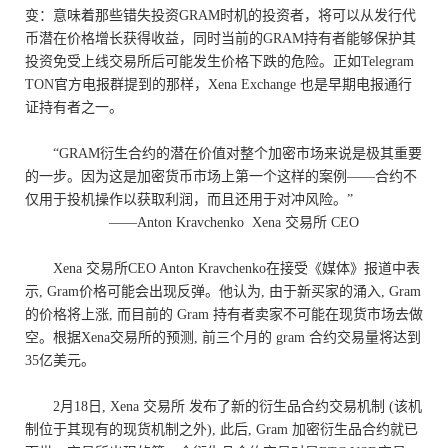
变：意味着那些错失投资
GRAM
时机的投资者，将可以从发行代
币潜在价格增长获得收益，同时当前的
GRAM
持有者能够保护其
投资免受上线交易所后可能发生价格下跌的危险。正如
Telegram
TON
官方电报群提到的那样，
Xena Exchange
也是早期电报通行
证持有者之一。
“
GRAM
衍生合约的潜在价值对整个加密市场来说是极其重要
的一步。因为这是加密货币市场上第一个这样的案例——合约不
仅用于投机操作以获取利润，而且还用于对冲风险。”
——
Anton Kravchenko
Xena
交易所
CEO
Xena
交易所
CEO Anton Kravchenko
在接受《媒体》报道中表
示
, Gram
价格可能会出现反弹。他认为
,
由于新买家的涌入
, Gram
的价格将上涨
,
而目前的
Gram
持有者卖家不可能在现货市场去做
空。根据
Xena
交易所的预测
,
前三个月的
gram
合约交易量将达到
35
亿美元。
2
月
18
日
, Xena
交易所 发布了新的衍生品合约交易机制
(
该机
制位于其现有的现货机制之外
),
此后
, Gram
加密衍生品合约就已