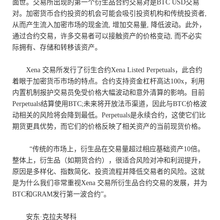
面世。交易所出现的第一个衍生品合约交易对是
BTC USD
交易
对。加密货币合约投资的机会可能会吸引投资机构和传统投资者
,
从而产生流入加密市场的现金流
,
增加交易量
,
降低波动。此外，
通过合约交易，许多交易者可以接触资产的价格变动
,
而不必实
际拥有、存储和转移该资产。
Xena
交易所发行了衍生合约
Xena Listed Perpetuals
，此合约
着眼于加密货币市场的特点。合约支持资金杠杆高达
100x
，利用
内置机制报护交易员免受价格大幅波动和意外清算的影响。目前
Perpetuals
结算使用
BTC;
未来将开放法币渠道，因此与
BTC
价格波
动相关的风险将会降到最低。
Perpetuals
是永续合约，这使它们比
期货更具优势，而它们的价格反映了相关资产的当前现货价格。
“传统的市场上，衍生品在交易量超过相应基础资产
10
倍。
整体上，衍生品（如期货合约），很适合风险对冲和利润提升，
原因是多样化、指数简化、投资流程并降低交易者的风险。这就
是为什么我们非常重视
Xena
交易所衍生品合约交易的发展，并为
BTC
和
GRAM
发行第一波合约”。
安东·克拉夫琴科