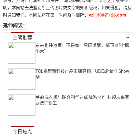
参考，并请自行承担全部责任。 本网站转载图片、文字之类版权申
明，本网站无法鉴别所上传图片或文字的知识版权，如果侵犯，请及
时通知我们，本网站将在第一时间及时删除：
yzl_300@126.com
延伸阅读：
...
主编推荐
东来也孙道军：不是每一只国潮鹅，都可以叫“鹅
小天”...
TCL携智慧科技产品重磅亮相，UDE成“最佳Show
场”...
美的洗衣机与联合利华达成战略合作 共领未来家
庭洗护新生...
今日焦点